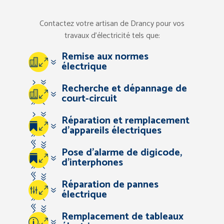
Contactez votre artisan de Drancy pour vos
travaux d’électricité tels que:
Remise aux normes
07
électrique
57
Recherche et dépannage de
07
court-circuit
94
57
Réparation et remplacement
67
07
d’appareils électriques
94
83
57
Pose d’alarme de digicode,
67
07
d’interphones
94
83
57
Réparation de pannes
67
07
électrique
94
83
57
Remplacement de tableaux
67
07