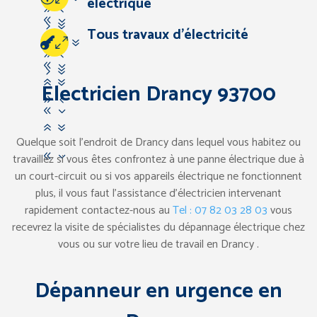
électrique
94
83
57
Tous travaux d’électricité
67
07
94
83
57
67
Electricien Drancy 93700
94
83
67
Quelque soit l’endroit de Drancy dans lequel vous habitez ou
83
travaillez si vous êtes confrontez à une panne électrique due à
un court-circuit ou si vos appareils électrique ne fonctionnent
plus, il vous faut l’assistance d’électricien intervenant
rapidement contactez-nous au
Tel : 07 82 03 28 03
vous
recevrez la visite de spécialistes du dépannage électrique chez
vous ou sur votre lieu de travail en Drancy .
Dépanneur en urgence en