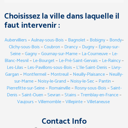
Choisissez la ville dans laquelle il
faut intervenir :
Aubervilliers
–
Aulnay-sous-Bois
–
Bagnolet
–
Bobigny
–
Bondy
–
Clichy-sous-Bois
–
Coubron
–
Drancy
–
Dugny
–
Épinay-sur-
Seine
–
Gagny
–
Gournay-sur-Marne
–
La-Courneuve
–
Le-
Blanc-Mesnil
–
Le-Bourget
–
Le-Pré-Saint-Gervais
–
Le-Raincy
–
Les-Lilas
–
Les-Pavillons-sous-Bois
–
L’Ile-Saint-Denis
–
Livry-
Gargan
–
Montfermeil
–
Montreuil
–
Neuilly-Plaisance
–
Neuilly-
sur-Marne
–
Noisy-le-Grand
–
Noisy-le-Sec
–
Pantin
–
Pierrefitte-sur-Seine
–
Romainville
–
Rosny-sous-Bois
–
Saint-
Denis
–
Saint-Ouen
–
Sevran
–
Stains
–
Tremblay-en-France
–
Vaujours
–
Villemomble
–
Villepinte
–
Villetaneuse
Contact Info