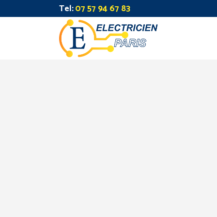
Tel:
07 57 94 67 83