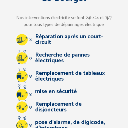
Nos interventions électricité se font 24h/24 et 7j/7
pour tous types de dépannages électrique:
Réparation après un court-
07
circuit
57
Recherche de pannes
07
électriques
94
57
Remplacement de tableaux
67
07
électriques
94
83
57
mise en sécurité
67
07
94
Remplacement de
83
57
07
disjoncteurs
67
94
57
pose d’alarme, de digicode,
83
07