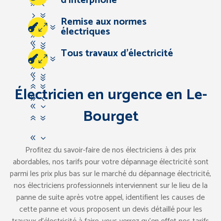
d’interphone
67
94
57
Remise aux normes
83
67
07
électriques
94
83
57
Tous travaux d’électricité
67
07
94
83
57
67
Électricien en urgence en Le-
94
83
Bourget
67
83
Profitez du savoir-faire de nos électriciens à des prix
abordables, nos tarifs pour votre dépannage électricité sont
parmi les prix plus bas sur le marché du dépannage électricité,
nos électriciens professionnels interviennent sur le lieu de la
panne de suite après votre appel, identifient les causes de
cette panne et vous proposent un devis détaillé pour les