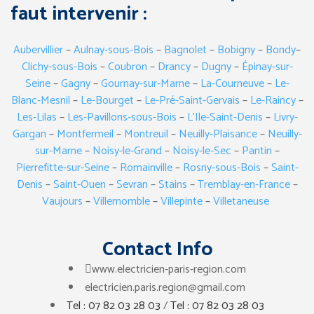
faut intervenir :
Aubervillier
–
Aulnay-sous-Bois
–
Bagnolet
–
Bobigny
–
Bondy
–
Clichy-sous-Bois
–
Coubron
–
Drancy
–
Dugny
–
Épinay-sur-
Seine
–
Gagny
–
Gournay-sur-Marne
–
La-Courneuve
–
Le-
Blanc-Mesnil
–
Le-Bourget
–
Le-Pré-Saint-Gervais
–
Le-Raincy
–
Les-Lilas
–
Les-Pavillons-sous-Bois
–
L’Ile-Saint-Denis
–
Livry-
Gargan
–
Montfermeil
–
Montreuil
–
Neuilly-Plaisance
–
Neuilly-
sur-Marne
–
Noisy-le-Grand
–
Noisy-le-Sec
–
Pantin
–
Pierrefitte-sur-Seine
–
Romainville
–
Rosny-sous-Bois
–
Saint-
Denis
–
Saint-Ouen
–
Sevran
–
Stains
–
Tremblay-en-France
–
Vaujours
–
Villemomble
–
Villepinte
–
Villetaneuse
Contact Info
www.electricien-paris-region.com
electricien.paris.region@gmail.com
Tel : 07 82 03 28 03
/
Tel : 07 82 03 28 03