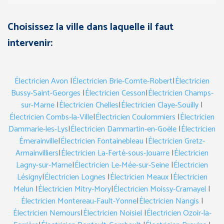
Choisissez la ville dans laquelle il faut
intervenir:
Électricien Avon
|
Électricien Brie-Comte-Robert
|
Électricien
Bussy-Saint-Georges
|
Électricien Cesson
|
Électricien Champs-
sur-Marne
|
Électricien Chelles
|
Électricien Claye-Souilly
|
Électricien Combs-la-Ville
|
Électricien Coulommiers
|
Électricien
Dammarie-les-Lys
|
Électricien Dammartin-en-Goële
|
Électricien
Émerainville
|
Électricien Fontainebleau
|
Électricien Gretz-
Armainvilliers
|
Électricien La-Ferté-sous-Jouarre
|
Électricien
Lagny-sur-Marne
|
Électricien Le-Mée-sur-Seine
|
Électricien
Lésigny
|
Électricien Lognes
|
Électricien Meaux
|
Électricien
Melun
|
Électricien Mitry-Mory
|
Électricien Moissy-Cramayel
|
Électricien Montereau-Fault-Yonne
|
Électricien Nangis
|
Électricien Nemours
|
Électricien Noisiel
|
Électricien Ozoir-la-