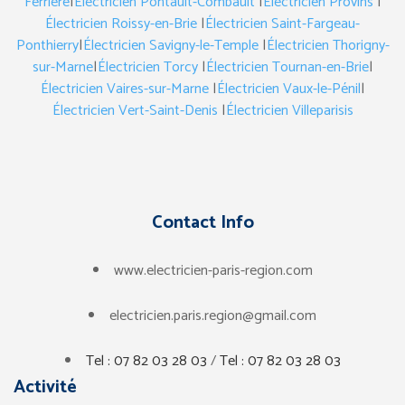
Ferrière
|
Électricien Pontault-Combault
|
Électricien Provins
|
Électricien Roissy-en-Brie
|
Électricien Saint-Fargeau-
Ponthierry
|
Électricien Savigny-le-Temple
|
Électricien Thorigny-
sur-Marne
|
Électricien Torcy
|
Électricien Tournan-en-Brie
|
Électricien Vaires-sur-Marne
|
Électricien Vaux-le-Pénil
|
Électricien Vert-Saint-Denis
|
Électricien Villeparisis
Contact Info
www.electricien-paris-region.com
electricien.paris.region@gmail.com
Tel : 07 82 03 28 03
/
Tel : 07 82 03 28 03
Activité