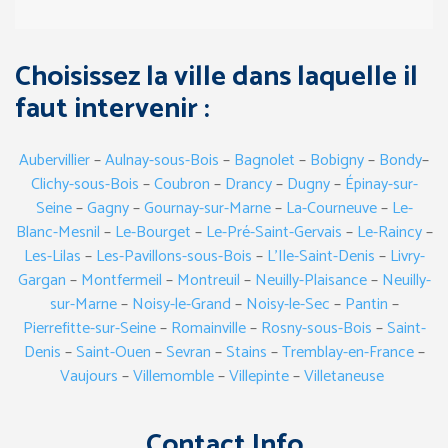
Choisissez la ville dans laquelle il
faut intervenir :
Aubervillier
–
Aulnay-sous-Bois
–
Bagnolet
–
Bobigny
–
Bondy
–
Clichy-sous-Bois
–
Coubron
–
Drancy
–
Dugny
–
Épinay-sur-
Seine
–
Gagny
–
Gournay-sur-Marne
–
La-Courneuve
–
Le-
Blanc-Mesnil
–
Le-Bourget
–
Le-Pré-Saint-Gervais
–
Le-Raincy
–
Les-Lilas
–
Les-Pavillons-sous-Bois
–
L’Ile-Saint-Denis
–
Livry-
Gargan
–
Montfermeil
–
Montreuil
–
Neuilly-Plaisance
–
Neuilly-
sur-Marne
–
Noisy-le-Grand
–
Noisy-le-Sec
–
Pantin
–
Pierrefitte-sur-Seine
–
Romainville
–
Rosny-sous-Bois
–
Saint-
Denis
–
Saint-Ouen
–
Sevran
–
Stains
–
Tremblay-en-France
–
Vaujours
–
Villemomble
–
Villepinte
–
Villetaneuse
Contact Info