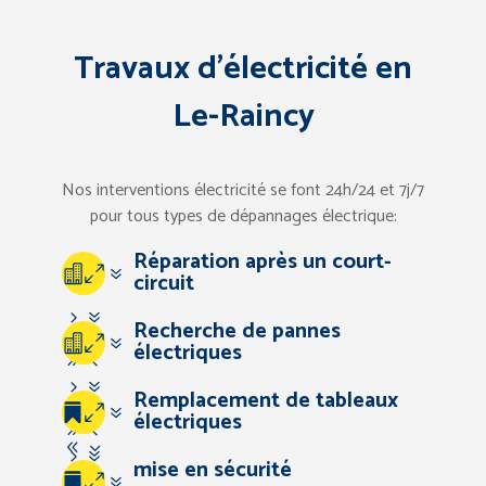
Travaux d’électricité en
Le-Raincy
Nos interventions électricité se font 24h/24 et 7j/7
pour tous types de dépannages électrique:
Réparation après un court-
07
circuit
57
Recherche de pannes
07
électriques
94
57
Remplacement de tableaux
67
07
électriques
94
83
57
mise en sécurité
67
07