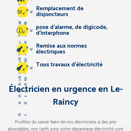
94
Remplacement de
83
57
07
disjoncteurs
67
94
57
pose d’alarme, de digicode,
83
07
d’interphone
67
94
57
Remise aux normes
83
67
07
électriques
94
83
57
Tous travaux d’électricité
67
07
94
83
57
67
Électricien en urgence en Le-
94
83
Raincy
67
83
Profitez du savoir-faire de nos électriciens à des prix
abordables, nos tarifs pour votre dépannage électricité sont