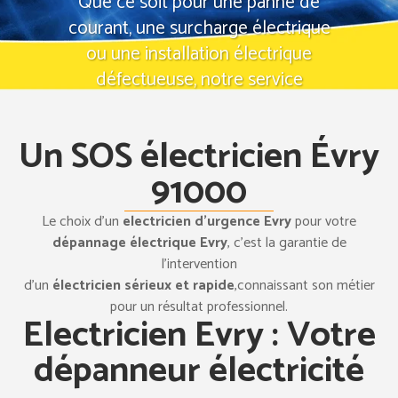
Que ce soit pour une panne de
courant, une surcharge électrique
ou une installation électrique
défectueuse, notre service
electricien Evry (91000) est là
pour vous aider à tout moment.
Un SOS électricien Évry
Tel: 07 57 94 67 83
Demande d’intervention
91000
Le choix d’un
electricien d’urgence Evry
pour votre
dépannage électrique Evry
, c’est la garantie de
l’intervention
d’un
électricien sérieux et rapide
,connaissant son métier
pour un résultat professionnel.
Electricien Evry : Votre
dépanneur électricité