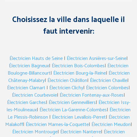
Choisissez la ville dans laquelle il
faut intervenir:
Électricien Hauts de Seine
|
Électricien Asnières-sur-Seine
|
Électricien Bagneux
|
Électricien Bois-Colombes
|
Électricien
Boulogne-Billancourt
|
Électricien Bourg-la-Reine
|
Électricien
Châtenay-Malabry
|
Électricien Châtillon
|
Électricien Chaville
|
Électricien Clamart
|
Électricien Clichy
|
Électricien Colombes
|
Électricien Courbevoie
|
Électricien Fontenay-aux-Roses
|
Électricien Garches
|
Électricien Gennevilliers
|
Électricien Issy-
les-Moulineaux
|
Électricien La-Garenne-Colombes
|
Électricien
Le Plessis-Robinson
|
Électricien Levallois-Perret
|
Électricien
Malakoff
|
Électricien Marnes-la-Coquette
|
Électricien Meudon
|
Électricien Montrouge
|
Électricien Nanterre
|
Électricien