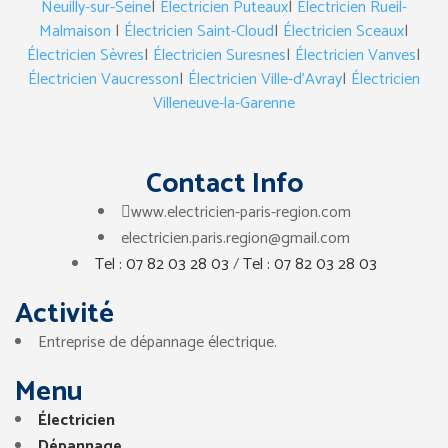
Neuilly-sur-Seine
|
Électricien Puteaux
|
Électricien Rueil-
Malmaison
|
Électricien Saint-Cloud
|
Électricien Sceaux
|
Électricien Sèvres
|
Électricien Suresnes
|
Électricien Vanves
|
Électricien Vaucresson
|
Électricien Ville-d’Avray
|
Électricien
Villeneuve-la-Garenne
Contact Info
www.electricien-paris-region.com
electricien.paris.region@gmail.com
Tel : 07 82 03 28 03
/
Tel : 07 82 03 28 03
Activité
Entreprise de dépannage électrique.
Menu
Électricien
Dépannage