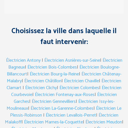
Choisissez la ville dans laquelle il
faut intervenir:
Électricien Antony
|
Électricien Asnières-sur-Seine
|
Électricien
Bagneux
|
Électricien Bois-Colombes
|
Électricien Boulogne-
Billancourt
|
Électricien Bourg-la-Reine
|
Électricien Châtenay-
Malabry
|
Électricien Châtillon
|
Électricien Chaville
|
Électricien
Clamart
|
Électricien Clichy
|
Électricien Colombes
|
Électricien
Courbevoie
|
Électricien Fontenay-aux-Roses
|
Électricien
Garches
|
Électricien Gennevilliers
|
Électricien Issy-les-
Moulineaux
|
Électricien La-Garenne-Colombes
|
Électricien Le
Plessis-Robinson
|
Électricien Levallois-Perret
|
Électricien
Malakoff
|
Électricien Marnes-la-Coquette
|
Électricien Meudon
|