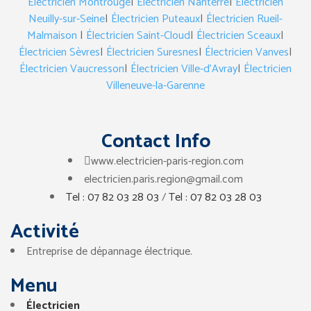
Électricien Montrouge
|
Électricien Nanterre
|
Électricien
Neuilly-sur-Seine
|
Électricien Puteaux
|
Électricien Rueil-
Malmaison
|
Électricien Saint-Cloud
|
Électricien Sceaux
|
Électricien Sèvres
|
Électricien Suresnes
|
Électricien Vanves
|
Électricien Vaucresson
|
Électricien Ville-d’Avray
|
Électricien
Villeneuve-la-Garenne
Contact Info
www.electricien-paris-region.com
electricien.paris.region@gmail.com
Tel : 07 82 03 28 03
/
Tel : 07 82 03 28 03
Activité
Entreprise de dépannage électrique.
Menu
Électricien