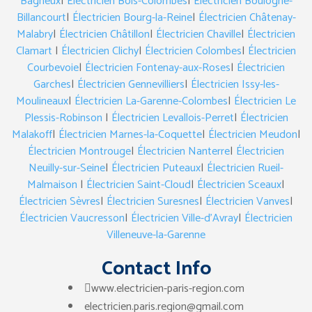
Bagneux
|
Électricien Bois-Colombes
|
Électricien Boulogne-
Billancourt
|
Électricien Bourg-la-Reine
|
Électricien Châtenay-
Malabry
|
Électricien Châtillon
|
Électricien Chaville
|
Électricien
Clamart
|
Électricien Clichy
|
Électricien Colombes
|
Électricien
Courbevoie
|
Électricien Fontenay-aux-Roses
|
Électricien
Garches
|
Électricien Gennevilliers
|
Électricien Issy-les-
Moulineaux
|
Électricien La-Garenne-Colombes
|
Électricien Le
Plessis-Robinson
|
Électricien Levallois-Perret
|
Électricien
Malakoff
|
Électricien Marnes-la-Coquette
|
Électricien Meudon
|
Électricien Montrouge
|
Électricien Nanterre
|
Électricien
Neuilly-sur-Seine
|
Électricien Puteaux
|
Électricien Rueil-
Malmaison
|
Électricien Saint-Cloud
|
Électricien Sceaux
|
Électricien Sèvres
|
Électricien Suresnes
|
Électricien Vanves
|
Électricien Vaucresson
|
Électricien Ville-d’Avray
|
Électricien
Villeneuve-la-Garenne
Contact Info
www.electricien-paris-region.com
electricien.paris.region@gmail.com