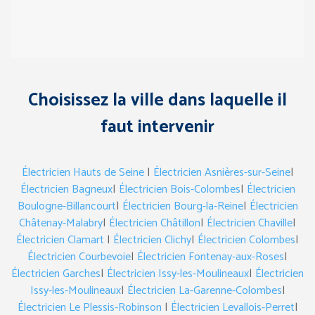
Choisissez la ville dans laquelle il
faut intervenir
Électricien Hauts de Seine
|
Électricien Asnières-sur-Seine
|
Électricien Bagneux
|
Électricien Bois-Colombes
|
Électricien
Boulogne-Billancourt
|
Électricien Bourg-la-Reine
|
Électricien
Châtenay-Malabry
|
Électricien Châtillon
|
Électricien Chaville
|
Électricien Clamart
|
Électricien Clichy
|
Électricien Colombes
|
Électricien Courbevoie
|
Électricien Fontenay-aux-Roses
|
Électricien Garches
|
Électricien Issy-les-Moulineaux
|
Électricien
Issy-les-Moulineaux
|
Électricien La-Garenne-Colombes
|
Électricien Le Plessis-Robinson
|
Électricien Levallois-Perret
|