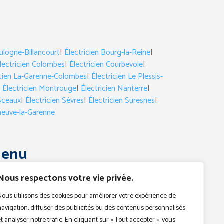
ulogne-Billancourt
|
Électricien Bourg-la-Reine
|
lectricien Colombes
|
Électricien Courbevoie
|
icien La-Garenne-Colombes
|
Électricien Le Plessis-
|
Électricien Montrouge
|
Électricien Nanterre
|
 Sceaux
|
Électricien Sèvres
|
Électricien Suresnes
|
eneuve-la-Garenne
enu
Électricien
Nous respectons votre vie privée.
Dépannage
Urgences
Nous utilisons des cookies pour améliorer votre expérience de
navigation, diffuser des publicités ou des contenus personnalisés
Devis
et analyser notre trafic. En cliquant sur « Tout accepter », vous
Contact