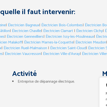
aquelle il faut intervenir:
eine
|
Électricien Bagneux
|
Électricien Bois-Colombes
|
Électricien Bo
âtillon
|
Électricien Chaville
|
Électricien Clamart
|
Électricien Clichy
|
É
hes
|
Électricien Gennevilliers
|
Électricien Issy-les-Moulineaux
|
Électr
icien Malakoff
|
Électricien Marnes-la-Coquette
|
Électricien Meudon
x
|
Électricien Rueil-Malmaison
|
Électricien Saint-Cloud
|
Électricien
es
|
Électricien Vaucresson
|
Électricien Ville-d’Avray
|
Électricien Vill
Activité
M
Entreprise de dépannage électrique.