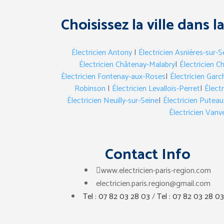
Choisissez la ville dans l
Électricien Antony
|
Électricien Asnières-sur-S
Électricien Châtenay-Malabry
|
Électricien Ch
Électricien Fontenay-aux-Roses
|
Électricien Garc
Robinson
|
Électricien Levallois-Perret
|
Électr
Électricien Neuilly-sur-Seine
|
Électricien Puteau
Électricien Vanv
Contact Info
www.electricien-paris-region.com
electricien.paris.region@gmail.com
Tel : 07 82 03 28 03
/
Tel : 07 82 03 28 03