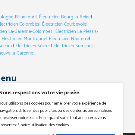
ulogne-Billancourt
|
Électricien Bourg-la-Reine
|
lectricien Colombes
|
Électricien Courbevoie
|
icien La-Garenne-Colombes
|
Électricien Le Plessis-
|
Électricien Montrouge
|
Électricien Nanterre
|
 Sceaux
|
Électricien Sèvres
|
Électricien Suresnes
|
eneuve-la-Garenne
enu
électricien
Nous respectons votre vie privée.
Dépannage
Urgences
Nous utilisons des cookies pour améliorer votre expérience de
navigation, diffuser des publicités ou des contenus personnalisés
Devis
et analyser notre trafic. En cliquant sur « Tout accepter », vous
Contact
consentez à notre utilisation des cookies.