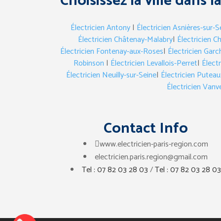
Choisissez la ville dans l
Électricien Antony
|
Électricien Asnières-sur-S
Électricien Châtenay-Malabry
|
Électricien Ch
Électricien Fontenay-aux-Roses
|
Électricien Garc
Robinson
|
Électricien Levallois-Perret
|
Électr
Électricien Neuilly-sur-Seine
|
Électricien Puteau
Électricien Vanv
Contact Info
www.electricien-paris-region.com
electricien.paris.region@gmail.com
Tel : 07 82 03 28 03
/
Tel : 07 82 03 28 03