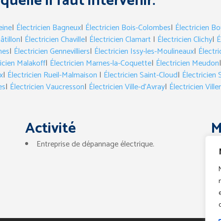
aquelle il faut intervenir:
eine
|
Électricien Bagneux
|
Électricien Bois-Colombes
|
Électricien Bo
âtillon
|
Électricien Chaville
|
Électricien Clamart
|
Électricien Clichy
|
É
hes
|
Électricien Gennevilliers
|
Électricien Issy-les-Moulineaux
|
Électr
icien Malakoff
|
Électricien Marnes-la-Coquette
|
Électricien Meudon
x
|
Électricien Rueil-Malmaison
|
Électricien Saint-Cloud
|
Électricien
es
|
Électricien Vaucresson
|
Électricien Ville-d’Avray
|
Électricien Vill
Activité
M
Entreprise de dépannage électrique.