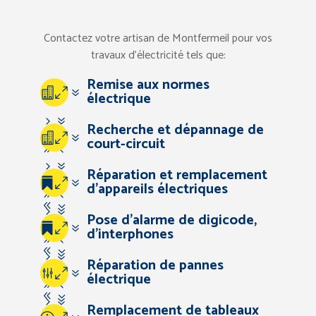
Contactez votre artisan de Montfermeil pour vos
travaux d’électricité tels que:
Remise aux normes
07
électrique
57
Recherche et dépannage de
07
court-circuit
94
57
Réparation et remplacement
67
07
d’appareils électriques
94
83
57
Pose d’alarme de digicode,
67
07
d’interphones
94
83
57
Réparation de pannes
67
07
électrique
94
83
57
Remplacement de tableaux
67