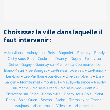
Choisissez la ville dans laquelle il
faut intervenir :
Aubervilliers
–
Aulnay-sous-Bois
–
Bagnolet
–
Bobigny
–
Bondy
–
Clichy-sous-Bois
–
Coubron
–
Drancy
–
Dugny
–
Épinay-sur-
Seine
–
Gagny
–
Gournay-sur-Marne
–
La-Courneuve
–
Le-
Blanc-Mesnil
–
Le-Bourget
–
Le-Pré-Saint-Gervais
–
Le-Raincy
–
Les-Lilas
–
Les-Pavillons-sous-Bois
–
L’Ile-Saint-Denis
–
Livry-
Gargan
–
Montfermeil
–
Montreuil
–
Neuilly-Plaisance
–
Neuilly-
sur-Marne
–
Noisy-le-Grand
–
Noisy-le-Sec
–
Pantin
–
Pierrefitte-sur-Seine
–
Romainville
–
Rosny-sous-Bois
–
Saint-
Denis
–
Saint-Ouen
–
Sevran
–
Stains
–
Tremblay-en-France
–
Vaujours
–
Villemomble
–
Villepinte
–
Villetaneuse