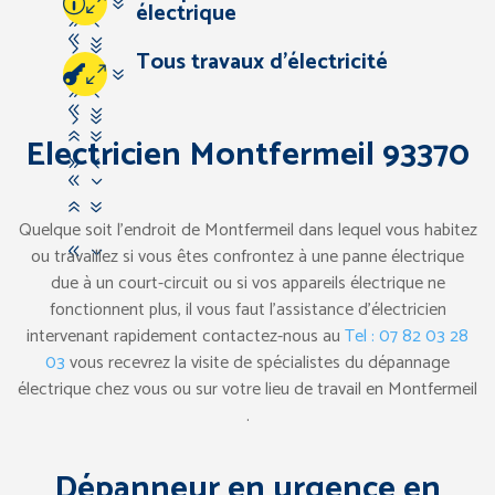
07
électrique
94
83
57
Tous travaux d’électricité
67
07
94
83
57
67
Electricien Montfermeil 93370
94
83
67
Quelque soit l’endroit de Montfermeil dans lequel vous habitez
83
ou travaillez si vous êtes confrontez à une panne électrique
due à un court-circuit ou si vos appareils électrique ne
fonctionnent plus, il vous faut l’assistance d’électricien
intervenant rapidement contactez-nous au
Tel : 07 82 03 28
03
vous recevrez la visite de spécialistes du dépannage
électrique chez vous ou sur votre lieu de travail en Montfermeil
.
Dépanneur en urgence en