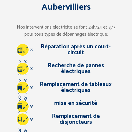
Aubervilliers
Nos interventions électricité se font 24h/24 et 7j/7
pour tous types de dépannages électrique:
Réparation après un court-
07
circuit
57
Recherche de pannes
07
électriques
94
57
Remplacement de tableaux
67
07
électriques
94
83
57
mise en sécurité
67
07
94
Remplacement de
83
57
07
disjoncteurs
67
94
57