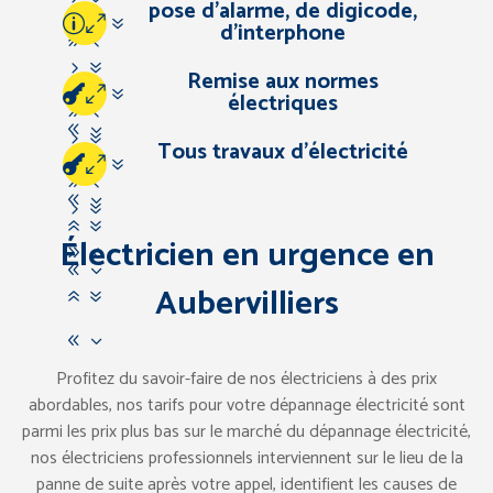
pose d’alarme, de digicode,
83
07
d’interphone
67
94
57
Remise aux normes
83
67
07
électriques
94
83
57
Tous travaux d’électricité
67
07
94
83
57
67
Électricien en urgence en
94
83
Aubervilliers
67
83
Profitez du savoir-faire de nos électriciens à des prix
abordables, nos tarifs pour votre dépannage électricité sont
parmi les prix plus bas sur le marché du dépannage électricité,
nos électriciens professionnels interviennent sur le lieu de la
panne de suite après votre appel, identifient les causes de