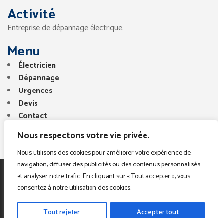
Activité
Entreprise de dépannage électrique.
Menu
Électricien
Dépannage
Urgences
Devis
Contact
Nous respectons votre vie privée.
Nous utilisons des cookies pour améliorer votre expérience de
navigation, diffuser des publicités ou des contenus personnalisés
et analyser notre trafic. En cliquant sur « Tout accepter », vous
Copyright © 2025. Tous droits réservés. Electricien
consentez à notre utilisation des cookies.
Paris Region
Tout rejeter
Accepter tout
Mention Légales
|
Poltique De Protrction