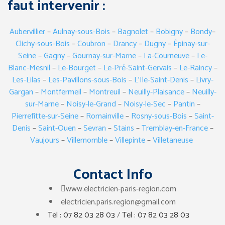
faut intervenir :
Aubervillier
–
Aulnay-sous-Bois
–
Bagnolet
–
Bobigny
–
Bondy
–
Clichy-sous-Bois
–
Coubron
–
Drancy
–
Dugny
–
Épinay-sur-
Seine
–
Gagny
–
Gournay-sur-Marne
–
La-Courneuve
–
Le-
Blanc-Mesnil
–
Le-Bourget
–
Le-Pré-Saint-Gervais
–
Le-Raincy
–
Les-Lilas
–
Les-Pavillons-sous-Bois
–
L’Ile-Saint-Denis
–
Livry-
Gargan
–
Montfermeil
–
Montreuil
–
Neuilly-Plaisance
–
Neuilly-
sur-Marne
–
Noisy-le-Grand
–
Noisy-le-Sec
–
Pantin
–
Pierrefitte-sur-Seine
–
Romainville
–
Rosny-sous-Bois
–
Saint-
Denis
–
Saint-Ouen
–
Sevran
–
Stains
–
Tremblay-en-France
–
Vaujours
–
Villemomble
–
Villepinte
–
Villetaneuse
Contact Info
www.electricien-paris-region.com
electricien.paris.region@gmail.com
Tel : 07 82 03 28 03
/
Tel : 07 82 03 28 03