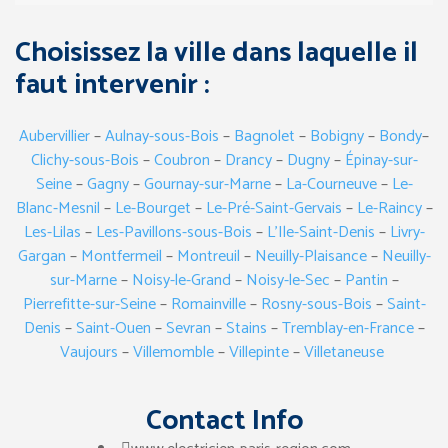
Choisissez la ville dans laquelle il
faut intervenir :
Aubervillier
–
Aulnay-sous-Bois
–
Bagnolet
–
Bobigny
–
Bondy
–
Clichy-sous-Bois
–
Coubron
–
Drancy
–
Dugny
–
Épinay-sur-
Seine
–
Gagny
–
Gournay-sur-Marne
–
La-Courneuve
–
Le-
Blanc-Mesnil
–
Le-Bourget
–
Le-Pré-Saint-Gervais
–
Le-Raincy
–
Les-Lilas
–
Les-Pavillons-sous-Bois
–
L’Ile-Saint-Denis
–
Livry-
Gargan
–
Montfermeil
–
Montreuil
–
Neuilly-Plaisance
–
Neuilly-
sur-Marne
–
Noisy-le-Grand
–
Noisy-le-Sec
–
Pantin
–
Pierrefitte-sur-Seine
–
Romainville
–
Rosny-sous-Bois
–
Saint-
Denis
–
Saint-Ouen
–
Sevran
–
Stains
–
Tremblay-en-France
–
Vaujours
–
Villemomble
–
Villepinte
–
Villetaneuse
Contact Info