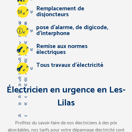
94
Remplacement de
83
57
07
disjoncteurs
67
94
57
pose d’alarme, de digicode,
83
07
d’interphone
67
94
57
Remise aux normes
83
67
07
électriques
94
83
57
Tous travaux d’électricité
67
07
94
83
57
67
Électricien en urgence en Les-
94
83
Lilas
67
83
Profitez du savoir-faire de nos électriciens à des prix
abordables, nos tarifs pour votre dépannage électricité sont