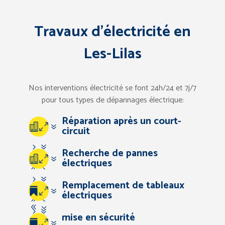
Travaux d’électricité en
Les-Lilas
Nos interventions électricité se font 24h/24 et 7j/7
pour tous types de dépannages électrique:
Réparation après un court-
07
circuit
57
Recherche de pannes
07
électriques
94
57
Remplacement de tableaux
67
07
électriques
94
83
57
mise en sécurité
67
07