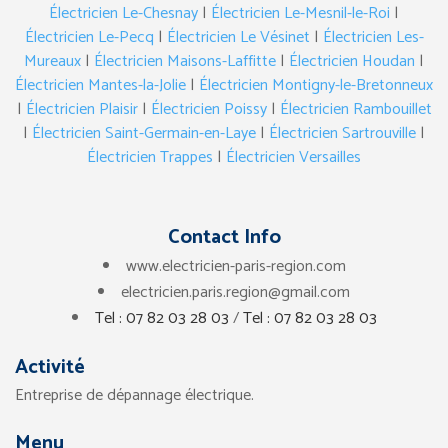
Électricien Le-Chesnay
|
Électricien Le-Mesnil-le-Roi
|
Électricien Le-Pecq
|
Électricien Le Vésinet
|
Électricien Les-
Mureaux
|
Électricien Maisons-Laffitte
|
Électricien Houdan
|
Électricien Mantes-la-Jolie
|
Électricien Montigny-le-Bretonneux
|
Électricien Plaisir
|
Électricien Poissy
|
Électricien Rambouillet
|
Électricien Saint-Germain-en-Laye
|
Électricien Sartrouville
|
Électricien Trappes
|
Électricien Versailles
Contact Info
www.electricien-paris-region.com
electricien.paris.region@gmail.com
Tel : 07 82 03 28 03
/
Tel : 07 82 03 28 03
Activité
Entreprise de dépannage électrique.
Menu