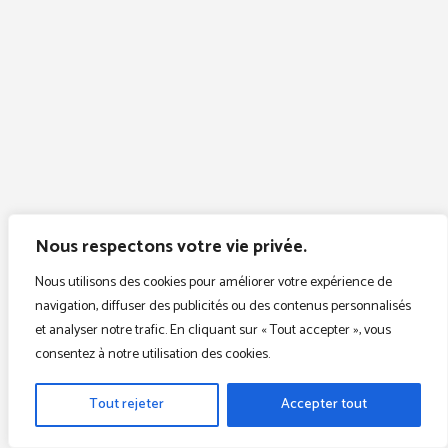
Dépannage Électrique
Réussi
Les Étapes Clés d’un Dépannage Électrique Réussi
Le dépannage électrique peut sembler intimidant,
mais avec une approche méthodique et une
compréhension des bases, il peut devenir une
compétence accessible à tous. Que ce soit une prise
qui ne fonctionne plus, un éclairage intermittent ou
un...
Nous respectons votre vie privée.
24 février 2026
Nous utilisons des cookies pour améliorer votre expérience de
navigation, diffuser des publicités ou des contenus personnalisés
Quand Refaire l’Étanchéité
et analyser notre trafic. En cliquant sur « Tout accepter », vous
consentez à notre utilisation des cookies.
d’un Toit Terrasse ? Guide
Complet des Signes
Tout rejeter
Accepter tout