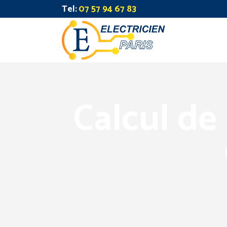
Tel:
07 57 94 67 83
Calcul de 