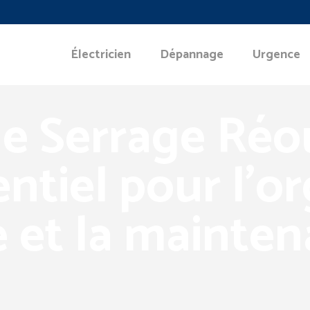
Électricien
Dépannage
Urgence
de Serrage Réo
sentiel pour l’o
et la mainten