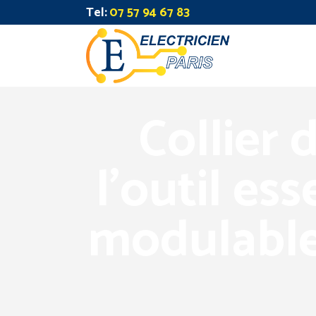
Tel:
07 57 94 67 83
Collier 
l’outil es
modulable 