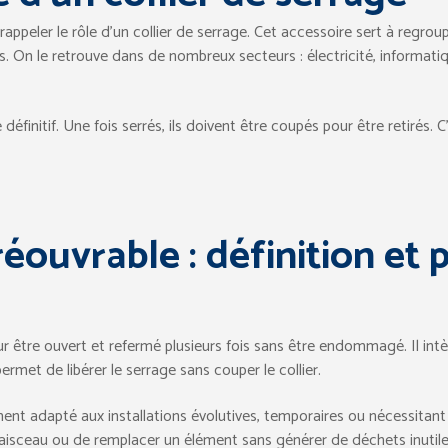
e rappeler le rôle d’un collier de serrage. Cet accessoire sert à regro
. On le retrouve dans de nombreux secteurs : électricité, informatiq
éfinitif. Une fois serrés, ils doivent être coupés pour être retirés. C
réouvrable : définition et 
 être ouvert et refermé plusieurs fois sans être endommagé. Il intè
rmet de libérer le serrage sans couper le collier.
ement adapté aux installations évolutives, temporaires ou nécessitan
 faisceau ou de remplacer un élément sans générer de déchets inutile