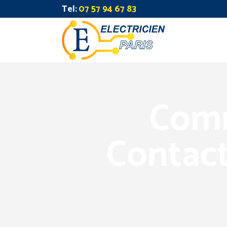
Tel:
07 57 94 67 83
Comm
Contact