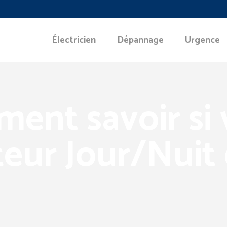
Électricien
Dépannage
Urgence
ent savoir si 
eur Jour/Nuit 