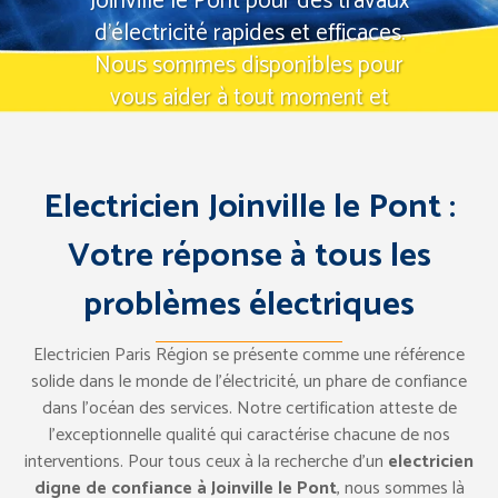
Joinville le Pont pour des travaux
d'électricité rapides et efficaces.
Nous sommes disponibles pour
vous aider à tout moment et
résoudre vos pannes électriques
urgentes.
Electricien Joinville le Pont :
Tel: 07 57 94 67 83
Demande d’intervention
Votre réponse à tous les
problèmes électriques
Electricien Paris Région se présente comme une référence
solide dans le monde de l’électricité, un phare de confiance
dans l’océan des services. Notre certification atteste de
l’exceptionnelle qualité qui caractérise chacune de nos
interventions. Pour tous ceux à la recherche d’un
electricien
digne de confiance à Joinville le Pont
, nous sommes là