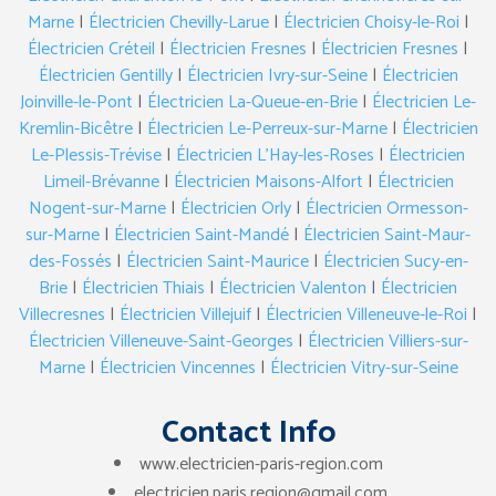
Marne
|
Électricien Chevilly-Larue
|
Électricien Choisy-le-Roi
|
Électricien Créteil
|
Électricien Fresnes
|
Électricien Fresnes
|
Électricien Gentilly
|
Électricien Ivry-sur-Seine
|
Électricien
Joinville-le-Pont
|
Électricien La-Queue-en-Brie
|
Électricien Le-
Kremlin-Bicêtre
|
Électricien Le-Perreux-sur-Marne
|
Électricien
Le-Plessis-Trévise
|
Électricien L’Hay-les-Roses
|
Électricien
Limeil-Brévanne
|
Électricien Maisons-Alfort
|
Électricien
Nogent-sur-Marne
|
Électricien Orly
|
Électricien Ormesson-
sur-Marne
|
Électricien Saint-Mandé
|
Électricien Saint-Maur-
des-Fossés
|
Électricien Saint-Maurice
|
Électricien Sucy-en-
Brie
|
Électricien Thiais
|
Électricien Valenton
|
Électricien
Villecresnes
|
Électricien Villejuif
|
Électricien Villeneuve-le-Roi
|
Électricien Villeneuve-Saint-Georges
|
Électricien Villiers-sur-
Marne
|
Électricien Vincennes
|
Électricien Vitry-sur-Seine
Contact Info
www.electricien-paris-region.com
electricien.paris.region@gmail.com