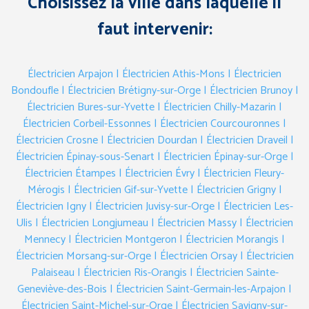
Choisissez la ville dans laquelle il
faut intervenir:
Électricien Arpajon
| Électricien Athis-Mons
| Électricien
Bondoufle
| Électricien Brétigny-sur-Orge
| Électricien Brunoy
|
Électricien Bures-sur-Yvette
| Électricien Chilly-Mazarin
|
Électricien Corbeil-Essonnes
| Électricien Courcouronnes
|
Électricien Crosne
| Électricien Dourdan
| Électricien Draveil
|
Électricien Épinay-sous-Senart
| Électricien Épinay-sur-Orge
|
Électricien Étampes
| Électricien Évry
| Électricien Fleury-
Mérogis
| Électricien Gif-sur-Yvette
| Électricien Grigny
|
Électricien Igny
| Électricien Juvisy-sur-Orge
| Électricien Les-
Ulis
| Électricien Longjumeau
| Électricien Massy
| Électricien
Mennecy
| Électricien Montgeron
| Électricien Morangis
|
Électricien Morsang-sur-Orge
| Électricien Orsay
| Électricien
Palaiseau
| Électricien Ris-Orangis
| Électricien Sainte-
Geneviève-des-Bois
| Électricien Saint-Germain-les-Arpajon
|
Électricien Saint-Michel-sur-Orge
| Électricien Savigny-sur-