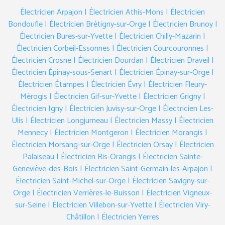
Électricien Arpajon
| Électricien Athis-Mons
| Électricien
Bondoufle
| Électricien Brétigny-sur-Orge
| Électricien Brunoy
|
Électricien Bures-sur-Yvette
| Électricien Chilly-Mazarin
|
Électricien Corbeil-Essonnes
| Électricien Courcouronnes
|
Électricien Crosne
| Électricien Dourdan
| Électricien Draveil
|
Électricien Épinay-sous-Senart
| Électricien Épinay-sur-Orge
|
Électricien Étampes
| Électricien Évry
| Électricien Fleury-
Mérogis
| Électricien Gif-sur-Yvette
| Électricien Grigny
|
Électricien Igny
| Électricien Juvisy-sur-Orge
| Électricien Les-
Ulis
| Électricien Longjumeau
| Électricien Massy
| Électricien
Mennecy
| Électricien Montgeron
| Électricien Morangis
|
Électricien Morsang-sur-Orge
| Électricien Orsay
| Électricien
Palaiseau
| Électricien Ris-Orangis
| Électricien Sainte-
Geneviève-des-Bois
| Électricien Saint-Germain-les-Arpajon
|
Électricien Saint-Michel-sur-Orge
| Électricien Savigny-sur-
Orge
| Électricien Verrières-le-Buisson
| Électricien Vigneux-
sur-Seine
| Électricien Villebon-sur-Yvette
| Électricien Viry-
Châtillon
| Électricien Yerres