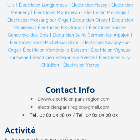
Ulis
| Électricien Longjumeau
| Électricien Massy
| Électricien
Mennecy
| Électricien Montgeron
| Électricien Morangis
|
Électricien Morsang-sur-Orge
| Électricien Orsay
| Électricien
Palaiseau
| Électricien Ris-Orangis
| Électricien Sainte-
Geneviève-des-Bois
| Électricien Saint-Germain-les-Arpajon
|
Électricien Saint-Michel-sur-Orge
| Électricien Savigny-sur-
Orge
| Électricien Verrières-le-Buisson
| Électricien Vigneux-
sur-Seine
| Électricien Villebon-sur-Yvette
| Électricien Viry-
Châtillon
| Électricien Yerres
Contact Info
www.electricien-paris-region.com
electricien.paris.region@gmail.com
Tel : 07 82 03 28 03
/
Tel : 07 82 03 28 03
Activité
Entreprise de dépannage électrique.