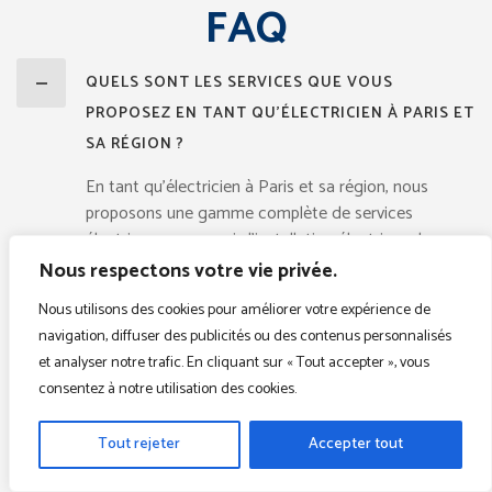
FAQ
QUELS SONT LES SERVICES QUE VOUS
PROPOSEZ EN TANT QU'ÉLECTRICIEN À PARIS ET
SA RÉGION ?
En tant qu’électricien à Paris et sa région, nous
proposons une gamme complète de services
électriques, y compris l’installation électrique, le
dépannage électrique, la mise aux normes
Nous respectons votre vie privée.
électriques, la rénovation électrique, le diagnostic de
Nous utilisons des cookies pour améliorer votre expérience de
panne électrique, la pose de luminaires, le
navigation, diffuser des publicités ou des contenus personnalisés
remplacement de tableau électrique, et bien plus
et analyser notre trafic. En cliquant sur « Tout accepter », vous
encore. N’hésitez pas à nous contacter pour discuter
consentez à notre utilisation des cookies.
de vos besoins spécifiques.
Tout rejeter
Accepter tout
QUELS SONT VOS HORAIRES D'OUVERTURE ?