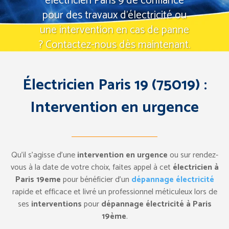
électricien Paris 9 de confiance
pour des travaux d'électricité ou
une intervention en cas de panne
? Contactez-nous dès maintenant.
Tel: 07 57 94 67 83
Demande d’intervention
Électricien Paris 19 (75019) :
Intervention en urgence
Qu’il s’agisse d’une
intervention en urgence
ou sur rendez-
vous à la date de votre choix, faites appel à cet
électricien à
Paris 19eme
pour bénéficier d’un
dépannage électricité
rapide et efficace et livré un professionnel méticuleux lors de
ses
interventions
pour
dépannage électricité à Paris
19ème
.