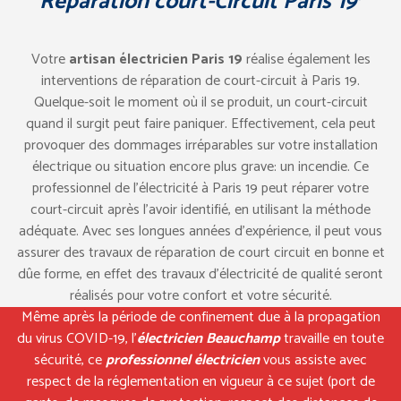
Réparation court-Circuit Paris 19
Votre
artisan électricien Paris 19
réalise également les
interventions de réparation de court-circuit à Paris 19.
Quelque-soit le moment où il se produit, un court-circuit
quand il surgit peut faire paniquer. Effectivement, cela peut
provoquer des dommages irréparables sur votre installation
électrique ou situation encore plus grave: un incendie. Ce
professionnel de l’électricité à Paris 19 peut réparer votre
court-circuit après l’avoir identifié, en utilisant la méthode
adéquate. Avec ses longues années d’expérience, il peut vous
assurer des travaux de réparation de court circuit en bonne et
dûe forme, en effet des travaux d’électricité de qualité seront
réalisés pour votre confort et votre sécurité.
Même après la période de confinement due à la propagation
du virus COVID-19, l’
électricien Beauchamp
travaille en toute
sécurité, ce
professionnel électricien
vous assiste avec
respect de la réglementation en vigueur à ce sujet (port de