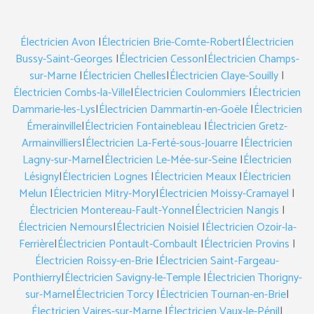
Électricien Avon
|
Électricien Brie-Comte-Robert
|
Électricien
Bussy-Saint-Georges
|
Électricien Cesson
|
Électricien Champs-
sur-Marne
|
Électricien Chelles
|
Électricien Claye-Souilly
|
Électricien Combs-la-Ville
|
Électricien Coulommiers
|
Électricien
Dammarie-les-Lys
|
Électricien Dammartin-en-Goële
|
Électricien
Émerainville
|
Électricien Fontainebleau
|
Électricien Gretz-
Armainvilliers
|
Électricien La-Ferté-sous-Jouarre
|
Électricien
Lagny-sur-Marne
|
Électricien Le-Mée-sur-Seine
|
Électricien
Lésigny
|
Électricien Lognes
|
Électricien Meaux
|
Électricien
Melun
|
Électricien Mitry-Mory
|
Électricien Moissy-Cramayel
|
Électricien Montereau-Fault-Yonne
|
Électricien Nangis
|
Électricien Nemours
|
Électricien Noisiel
|
Électricien Ozoir-la-
Ferrière
|
Électricien Pontault-Combault
|
Électricien Provins
|
Électricien Roissy-en-Brie
|
Électricien Saint-Fargeau-
Ponthierry
|
Électricien Savigny-le-Temple
|
Électricien Thorigny-
sur-Marne
|
Électricien Torcy
|
Électricien Tournan-en-Brie
|
Électricien Vaires-sur-Marne
|
Électricien Vaux-le-Pénil
|