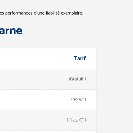
 des performances d’une fiabilité exemplaire.
Marne
Tarif
(Gratuit )
(99 €* )
(107.5 €* )