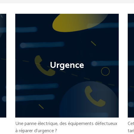
Urgence
Cet
Une panne électrique, des équipements défectueux
tar
à réparer d’urgence ?