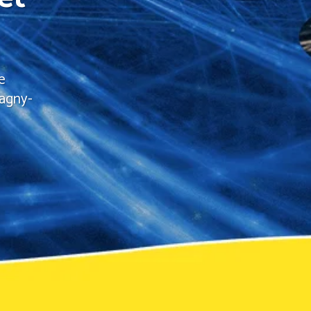
e
Lagny-