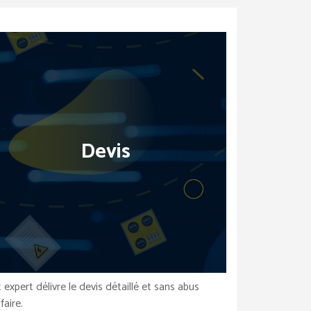
Devis
 expert délivre le devis détaillé et sans abus
ifaire.