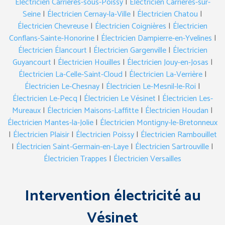
Électricien Carrières-sous-Poissy
|
Électricien Carrières-sur-
Seine
|
Électricien Cernay-la-Ville
|
Électricien Chatou
|
Électricien Chevreuse
|
Électricien Coignières
|
Électricien
Conflans-Sainte-Honorine
|
Électricien Dampierre-en-Yvelines
|
Électricien Élancourt
|
Électricien Gargenville
|
Électricien
Guyancourt
|
Électricien Houilles
|
Électricien Jouy-en-Josas
|
Électricien La-Celle-Saint-Cloud
|
Électricien La-Verrière
|
Électricien Le-Chesnay
|
Électricien Le-Mesnil-le-Roi
|
Électricien Le-Pecq
|
Électricien Le Vésinet
|
Électricien Les-
Mureaux
|
Électricien Maisons-Laffitte
|
Électricien Houdan
|
Électricien Mantes-la-Jolie
|
Électricien Montigny-le-Bretonneux
|
Électricien Plaisir
|
Électricien Poissy
|
Électricien Rambouillet
|
Électricien Saint-Germain-en-Laye
|
Électricien Sartrouville
|
Électricien Trappes
|
Électricien Versailles
Intervention électricité au
Vésinet