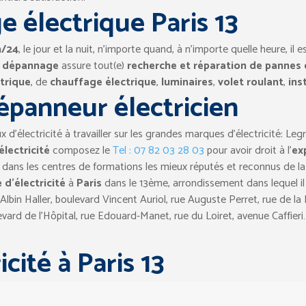
 électrique Paris 13
h/24
, le jour et la nuit, n’importe quand, à n’importe quelle heure, il
u dépannage
assure tout(e)
recherche et réparation de pannes 
trique
, de
chauffage électrique
,
luminaires
,
volet roulant
,
ins
épanneur électricien
x d’électricité à travailler sur les grandes marques d’électricité: Leg
électricité
composez le
Tel : 07 82 03 28 03
pour avoir droit à l’
ex
 dans les centres de formations les mieux réputés et reconnus de la
d’électricité
à
Paris
dans le 13ème, arrondissement dans lequel il 
 Albin Haller, boulevard Vincent Auriol, rue Auguste Perret, rue de la 
evard de l’Hôpital, rue Edouard-Manet, rue du Loiret, avenue Caffieri
cité à Paris 13