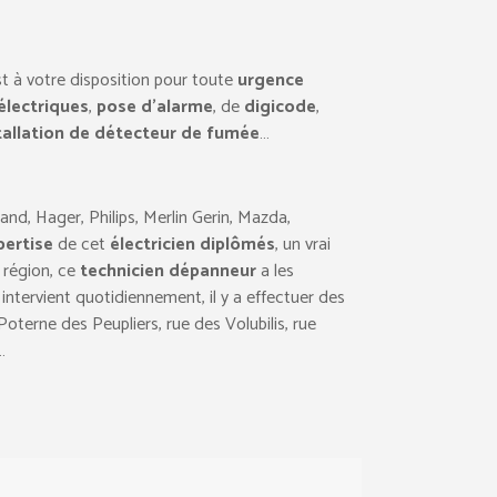
 est à votre disposition pour toute
urgence
électriques
,
pose d’alarme
, de
digicode
,
tallation de détecteur de fumée
…
rand, Hager, Philips, Merlin Gerin, Mazda,
pertise
de cet
électricien diplômés
, un vrai
 région, ce
technicien dépanneur
a les
intervient quotidiennement, il y a effectuer des
Poterne des Peupliers, rue des Volubilis, rue
…