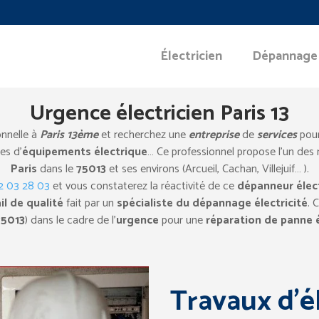
Électricien
Dépannage
Urgence électricien Paris 13
onnelle à
Paris 13ème
et recherchez une
entreprise
de
services
pou
es d’
équipements électrique
… Ce professionnel propose l’un des 
Paris
dans le
75013
et ses environs (Arcueil, Cachan, Villejuif… ).
82 03 28 03
et vous constaterez la réactivité de ce
dépanneur élect
il de qualité
fait par un
spécialiste du dépannage électricité
. 
75013
) dans le cadre de l’
urgence
pour une
réparation de panne 
Travaux d’él