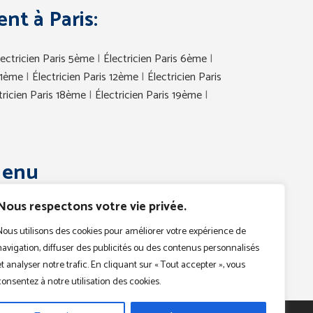
nt à Paris:
lectricien Paris 5ème
|
Électricien Paris 6ème
|
 11ème
|
Électricien Paris 12ème
|
Électricien Paris
tricien Paris 18ème
|
Électricien Paris 19ème
|
enu
électricien
Nous respectons votre vie privée.
Dépannage
Urgence
Nous utilisons des cookies pour améliorer votre expérience de
navigation, diffuser des publicités ou des contenus personnalisés
Devis
et analyser notre trafic. En cliquant sur « Tout accepter », vous
Contact
consentez à notre utilisation des cookies.