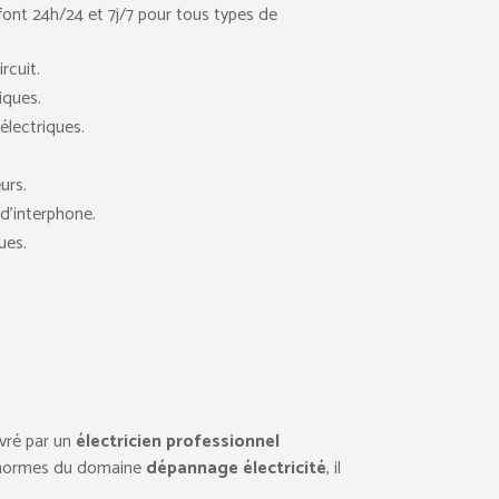
 font 24h/24 et 7j/7 pour tous types de
rcuit.
iques.
lectriques.
urs.
d’interphone.
ues.
ivré par un
électricien professionnel
s normes du domaine
dépannage électricité
, il