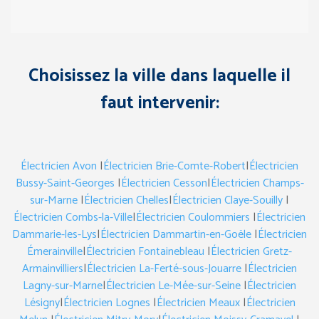
Choisissez la ville dans laquelle il
faut intervenir:
Électricien Avon
|
Électricien Brie-Comte-Robert
|
Électricien
Bussy-Saint-Georges
|
Électricien Cesson
|
Électricien Champs-
sur-Marne
|
Électricien Chelles
|
Électricien Claye-Souilly
|
Électricien Combs-la-Ville
|
Électricien Coulommiers
|
Électricien
Dammarie-les-Lys
|
Électricien Dammartin-en-Goële
|
Électricien
Émerainville
|
Électricien Fontainebleau
|
Électricien Gretz-
Armainvilliers
|
Électricien La-Ferté-sous-Jouarre
|
Électricien
Lagny-sur-Marne
|
Électricien Le-Mée-sur-Seine
|
Électricien
Lésigny
|
Électricien Lognes
|
Électricien Meaux
|
Électricien