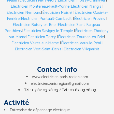
Melun
|
Électricien Mitry-Mory
|
Électricien Moissy-Cramayel
|
Électricien Montereau-Fault-Yonne
|
Électricien Nangis
|
Électricien Nemours
|
Électricien Noisiel
|
Électricien Ozoir-la-
Ferrière
|
Électricien Pontault-Combault
|
Électricien Provins
|
Électricien Roissy-en-Brie
|
Électricien Saint-Fargeau-
Ponthierry
|
Électricien Savigny-le-Temple
|
Électricien Thorigny-
sur-Marne
|
Électricien Torcy
|
Électricien Tournan-en-Brie
|
Électricien Vaires-sur-Marne
|
Électricien Vaux-le-Pénil
|
Électricien Vert-Saint-Denis
|
Électricien Villeparisis
Contact Info
www.electricien-paris-region.com
electricien.paris.region@gmail.com
Tel : 07 82 03 28 03
/
Tel : 07 82 03 28 03
Activité
Entreprise de dépannage électrique.