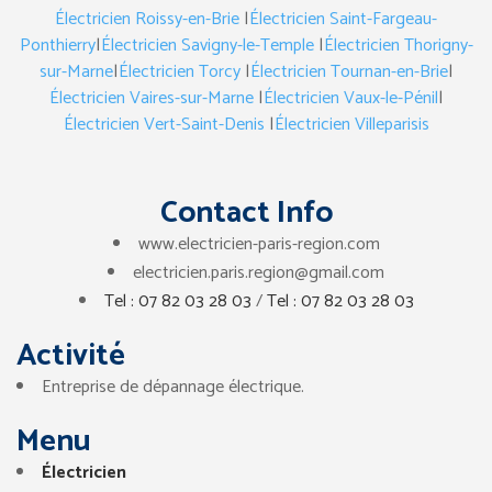
Électricien Roissy-en-Brie
|
Électricien Saint-Fargeau-
Ponthierry
|
Électricien Savigny-le-Temple
|
Électricien Thorigny-
sur-Marne
|
Électricien Torcy
|
Électricien Tournan-en-Brie
|
Électricien Vaires-sur-Marne
|
Électricien Vaux-le-Pénil
|
Électricien Vert-Saint-Denis
|
Électricien Villeparisis
Contact Info
www.electricien-paris-region.com
electricien.paris.region@gmail.com
Tel : 07 82 03 28 03
/
Tel : 07 82 03 28 03
Activité
Entreprise de dépannage électrique.
Menu
Électricien