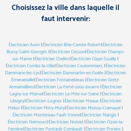
Choisissez la ville dans laquelle il
faut intervenir:
Électricien Avon
|
Électricien Brie-Comte-Robert
|
Électricien
Bussy-Saint-Georges
|
Électricien Cesson
|
Électricien Champs-
sur-Marne
|
Électricien Chelles
|
Électricien Claye-Souilly
|
Électricien Combs-la-Ville
|
Électricien Coulommiers
|
Électricien
Dammarie-les-Lys
|
Électricien Dammartin-en-Goële
|
Électricien
Émerainville
|
Électricien Fontainebleau
|
Électricien Gretz-
Armainvilliers
|
Électricien La-Ferté-sous-Jouarre
|
Électricien
Lagny-sur-Marne
|
Électricien Le-Mée-sur-Seine
|
Électricien
Lésigny
|
Électricien Lognes
|
Électricien Meaux
|
Électricien
Melun
|
Électricien Mitry-Mory
|
Électricien Moissy-Cramayel
|
Électricien Montereau-Fault-Yonne
|
Électricien Nangis
|
Électricien Nemours
|
Électricien Noisiel
|
Électricien Ozoir-la-
Ferrière
|
Électricien Pontault-Combault
|
Électricien Provins
|