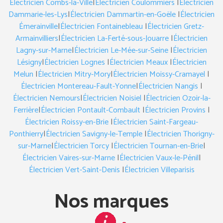
Électricien Combs-la-Ville
|
Électricien Coulommiers
|
Électricien
Dammarie-les-Lys
|
Électricien Dammartin-en-Goële
|
Électricien
Émerainville
|
Électricien Fontainebleau
|
Électricien Gretz-
Armainvilliers
|
Électricien La-Ferté-sous-Jouarre
|
Électricien
Lagny-sur-Marne
|
Électricien Le-Mée-sur-Seine
|
Électricien
Lésigny
|
Électricien Lognes
|
Électricien Meaux
|
Électricien
Melun
|
Électricien Mitry-Mory
|
Électricien Moissy-Cramayel
|
Électricien Montereau-Fault-Yonne
|
Électricien Nangis
|
Électricien Nemours
|
Électricien Noisiel
|
Électricien Ozoir-la-
Ferrière
|
Électricien Pontault-Combault
|
Électricien Provins
|
Électricien Roissy-en-Brie
|
Électricien Saint-Fargeau-
Ponthierry
|
Électricien Savigny-le-Temple
|
Électricien Thorigny-
sur-Marne
|
Électricien Torcy
|
Électricien Tournan-en-Brie
|
Électricien Vaires-sur-Marne
|
Électricien Vaux-le-Pénil
|
Électricien Vert-Saint-Denis
|
Électricien Villeparisis
Nos marques