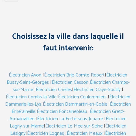
Choisissez la ville dans laquelle il
faut intervenir:
Électricien Avon
|
Électricien Brie-Comte-Robert
|
Électricien
Bussy-Saint-Georges
|
Électricien Cesson
|
Électricien Champs-
sur-Marne
|
Électricien Chelles
|
Électricien Claye-Souilly
|
Électricien Combs-la-Ville
|
Électricien Coulommiers
|
Électricien
Dammarie-les-Lys
|
Électricien Dammartin-en-Goële
|
Électricien
Émerainville
|
Électricien Fontainebleau
|
Électricien Gretz-
Armainvilliers
|
Électricien La-Ferté-sous-Jouarre
|
Électricien
Lagny-sur-Marne
|
Électricien Le-Mée-sur-Seine
|
Électricien
Lésigny
|
Électricien Lognes
|
Électricien Meaux
|
Électricien