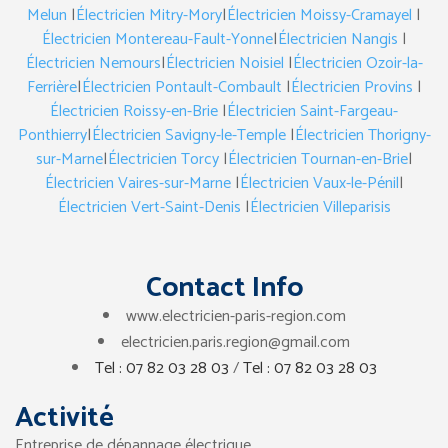
Melun
|
Électricien Mitry-Mory
|
Électricien Moissy-Cramayel
|
Électricien Montereau-Fault-Yonne
|
Électricien Nangis
|
Électricien Nemours
|
Électricien Noisiel
|
Électricien Ozoir-la-
Ferrière
|
Électricien Pontault-Combault
|
Électricien Provins
|
Électricien Roissy-en-Brie
|
Électricien Saint-Fargeau-
Ponthierry
|
Électricien Savigny-le-Temple
|
Électricien Thorigny-
sur-Marne
|
Électricien Torcy
|
Électricien Tournan-en-Brie
|
Électricien Vaires-sur-Marne
|
Électricien Vaux-le-Pénil
|
Électricien Vert-Saint-Denis
|
Électricien Villeparisis
Contact Info
www.electricien-paris-region.com
electricien.paris.region@gmail.com
Tel : 07 82 03 28 03
/
Tel : 07 82 03 28 03
Activité
Entreprise de dépannage électrique.