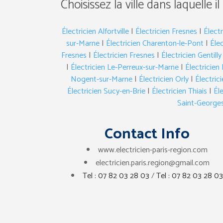
Choisissez la ville dans laquelle il
Électricien Alfortville
|
Électricien Fresnes
|
Élect
sur-Marne
|
Électricien Charenton-le-Pont
|
Éle
Fresnes
|
Électricien Fresnes
|
Électricien Gentilly
|
Électricien Le-Perreux-sur-Marne
|
Électricien 
Nogent-sur-Marne
|
Électricien Orly
|
Électri
Électricien Sucy-en-Brie
|
Électricien Thiais
|
Él
Saint-George
Contact Info
www.electricien-paris-region.com
electricien.paris.region@gmail.com
Tel : 07 82 03 28 03
/
Tel : 07 82 03 28 03