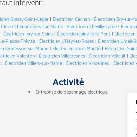
 faut intervenir:
ricien Boissy-Saint-Léger
|
Électricien Cachan
|
Électricien Bry-sur-M
ctricien Chennevières-sur-Marne
|
Électricien Chevilly-Larue
|
Électric
|
Électricien Ivry-sur-Seine
|
Électricien Joinville-le-Pont
|
Électricie
Le-Plessis-Trévise
|
Électricien L’Hay-les-Roses
|
Électricien Limeil-
cien Ormesson-sur-Marne
|
Électricien Saint-Mandé
|
Électricien Sai
ectricien Valenton
|
Électricien Villecresnes
|
Électricien Villejuif
|
Élec
s
|
Électricien Villiers-sur-Marne
|
Électricien Vincennes
|
Électricien 
Activité
Entreprise de dépannage électrique.