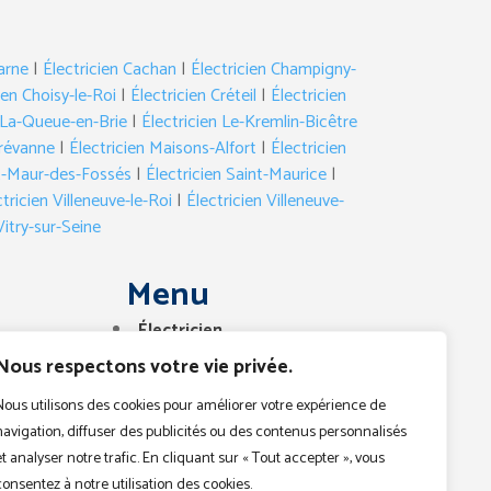
arne
|
Électricien Cachan
|
Électricien Champigny-
ien Choisy-le-Roi
|
Électricien Créteil
|
Électricien
n La-Queue-en-Brie
|
Électricien Le-Kremlin-Bicêtre
Brévanne
|
Électricien Maisons-Alfort
|
Électricien
nt-Maur-des-Fossés
|
Électricien Saint-Maurice
|
tricien Villeneuve-le-Roi
|
Électricien Villeneuve-
Vitry-sur-Seine
Menu
Électricien
Dépannage
Nous respectons votre vie privée.
Urgences
Nous utilisons des cookies pour améliorer votre expérience de
Devis
navigation, diffuser des publicités ou des contenus personnalisés
Contact
et analyser notre trafic. En cliquant sur « Tout accepter », vous
consentez à notre utilisation des cookies.