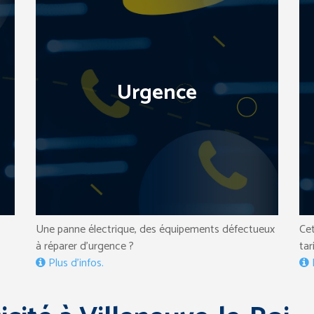
Urgence
Cet
Une panne électrique, des équipements défectueux
tar
à réparer d’urgence ?
P
Plus d’infos.