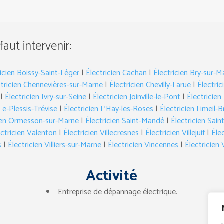
 faut intervenir:
ricien Boissy-Saint-Léger
|
Électricien Cachan
|
Électricien Bry-sur-M
ctricien Chennevières-sur-Marne
|
Électricien Chevilly-Larue
|
Électric
|
Électricien Ivry-sur-Seine
|
Électricien Joinville-le-Pont
|
Électricie
Le-Plessis-Trévise
|
Électricien L’Hay-les-Roses
|
Électricien Limeil-
cien Ormesson-sur-Marne
|
Électricien Saint-Mandé
|
Électricien Sai
ectricien Valenton
|
Électricien Villecresnes
|
Électricien Villejuif
|
Élec
s
|
Électricien Villiers-sur-Marne
|
Électricien Vincennes
|
Électricien 
Activité
Entreprise de dépannage électrique.