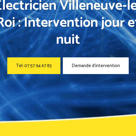
lectricien Villeneuve-l
Roi : Intervention jour e
nuit
Tel: 07 57 94 67 83
Demande d’intervention