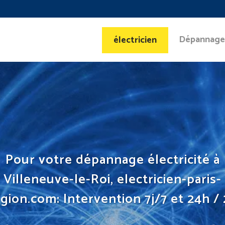
Dépannage
électricien
Pour votre dépannage électricité à
Villeneuve-le-Roi, electricien-paris-
gion.com: Intervention 7j/7 et 24h /