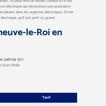
emps. Ou peut-être un enfant curieux a-t-il mis
ce électrique qui nécessitera une assistance
pécialisent dans les urgences électriques. On les
lectrique, qu’il soit petit ou grand.
neuve-le-Roi en
oi 24h/24 7j/7
 jours fériés
.
Tarif