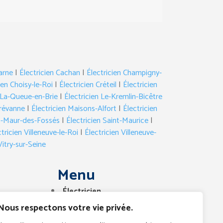
arne
|
Électricien Cachan
|
Électricien Champigny-
ien Choisy-le-Roi
|
Électricien Créteil
|
Électricien
n La-Queue-en-Brie
|
Électricien Le-Kremlin-Bicêtre
Brévanne
|
Électricien Maisons-Alfort
|
Électricien
nt-Maur-des-Fossés
|
Électricien Saint-Maurice
|
tricien Villeneuve-le-Roi
|
Électricien Villeneuve-
Vitry-sur-Seine
Menu
Électricien
Dépannage
Nous respectons votre vie privée.
Urgences