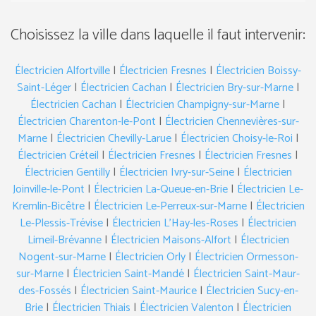
Choisissez la ville dans laquelle il faut intervenir:
Électricien Alfortville
|
Électricien Fresnes
|
Électricien Boissy-
Saint-Léger
|
Électricien Cachan
|
Électricien Bry-sur-Marne
|
Électricien Cachan
|
Électricien Champigny-sur-Marne
|
Électricien Charenton-le-Pont
|
Électricien Chennevières-sur-
Marne
|
Électricien Chevilly-Larue
|
Électricien Choisy-le-Roi
|
Électricien Créteil
|
Électricien Fresnes
|
Électricien Fresnes
|
Électricien Gentilly
|
Électricien Ivry-sur-Seine
|
Électricien
Joinville-le-Pont
|
Électricien La-Queue-en-Brie
|
Électricien Le-
Kremlin-Bicêtre
|
Électricien Le-Perreux-sur-Marne
|
Électricien
Le-Plessis-Trévise
|
Électricien L’Hay-les-Roses
|
Électricien
Limeil-Brévanne
|
Électricien Maisons-Alfort
|
Électricien
Nogent-sur-Marne
|
Électricien Orly
|
Électricien Ormesson-
sur-Marne
|
Électricien Saint-Mandé
|
Électricien Saint-Maur-
des-Fossés
|
Électricien Saint-Maurice
|
Électricien Sucy-en-
Brie
|
Électricien Thiais
|
Électricien Valenton
|
Électricien