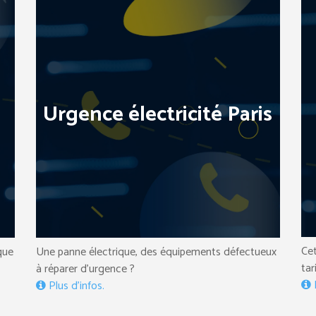
Urgence électricité Paris
Cet
que
Une panne électrique, des équipements défectueux
tar
à réparer d’urgence ?
P
Plus d’infos.