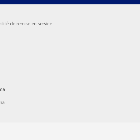
lité de remise en service
0ma
0ma