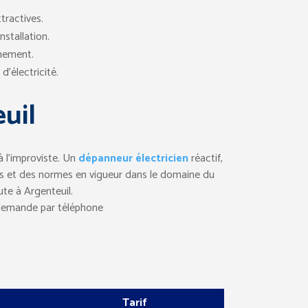
tractives.
nstallation.
nnement.
’électricité.
euil
à l’improviste. Un
dépanneur électricien
réactif,
gles et des normes en vigueur dans le domaine du
te à Argenteuil.
e demande par téléphone
Tarif