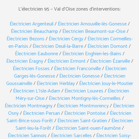
L’électricien 95 – Val d’Oise zones d’interventions:
Électricien Argenteuil
/
Électricien Arnouville-lès-Gonesse
/
Électricien Beauchamp
/
Électricien Beaumont-sur-Oise
/
Électricien Bezons
/
Électricien Cergy
/
Électricien Cormeilles-
en-Parisis
/
Électricien Deuil-la-Barre
/
Électricien Domont
/
Électricien Eaubonne
/
Électricien Enghien-les-Bains
/
Électricien Éragny
/
Électricien Ermont
/
Électricien Ézanville
/
Électricien Fosses
/
Électricien Franconville
/
Électricien
Garges-lès-Gonesse
/
Électricien Gonesse
/
Électricien
Goussainville
/
Électricien Herblay
/
Électricien Jouy-le-Moutier
/
Électricien L’Isle-Adam
/
Électricien Louvres
/
Électricien
Méry-sur-Oise
/
Électricien Montigny-lès-Cormeilles
/
Électricien Montmagny
/
Électricien Montmorency
/
Électricien
Osny
/
Électricien Persan
/
Électricien Pontoise
/
Électricien
Saint-Brice-sous-Forêt
/
Électricien Saint-Gratien
/
Électricien
Saint-leu-la-Forêt
/
Électricien Saint-ouen-l’aumône
/
Électricien Sannois
/
Électricien Sarcelles
/
Électricien Soisy-