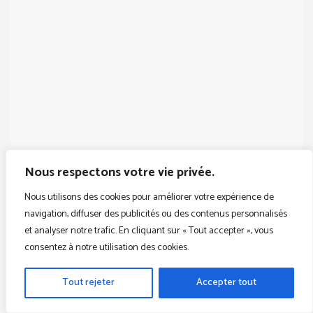
Nous respectons votre vie privée.
Nous utilisons des cookies pour améliorer votre expérience de
navigation, diffuser des publicités ou des contenus personnalisés
Électricien Argenteuil
/
Électricien Arnouville-lès-Gonesse
/
et analyser notre trafic. En cliquant sur « Tout accepter », vous
Électricien Beauchamp
/
Électricien Beaumont-sur-Oise
/
consentez à notre utilisation des cookies.
Électricien Bezons
/
Électricien Cergy
/
Électricien Cormeilles-
en-Parisis
/
Électricien Deuil-la-Barre
/
Électricien Domont
/
Tout rejeter
Accepter tout
Électricien Eaubonne
/
Électricien Enghien-les-Bains
/
Électricien Éragny
/
Électricien Ermont
/
Électricien Ézanville
/