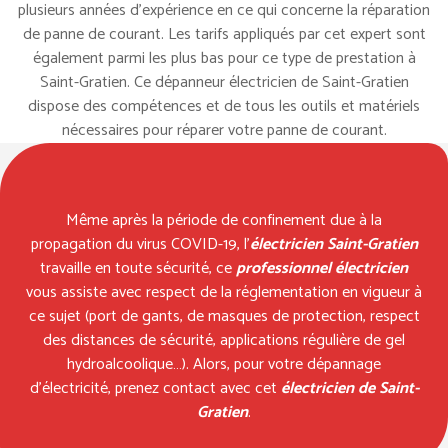
plusieurs années d’expérience en ce qui concerne la réparation
de panne de courant. Les tarifs appliqués par cet expert sont
également parmi les plus bas pour ce type de prestation à
Saint-Gratien. Ce dépanneur électricien de Saint-Gratien
dispose des compétences et de tous les outils et matériels
nécessaires pour réparer votre panne de courant.
Même après la période de confinement due à la
propagation du virus COVID-19, l’
électricien Saint-Gratien
travaille en toute sécurité, ce
professionnel électricien
vous assiste avec respect de la réglementation en vigueur à
ce sujet (port de gants, de masques de protection, respect
des distances de sécurité, applications régulière de gel
hydroalcoolique…). Alors, pour votre dépannage
d’électricité, prenez contact avec cet
électricien de Saint-
Gratien
.