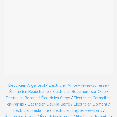
Électricien Argenteuil
/
Électricien Arnouville-lès-Gonesse
/
Électricien Beauchamp
/
Électricien Beaumont-sur-Oise
/
Électricien Bezons
/
Électricien Cergy
/
Électricien Cormeilles-
en-Parisis
/
Électricien Deuil-la-Barre
/
Électricien Domont
/
Électricien Eaubonne
/
Électricien Enghien-les-Bains
/
Électricien Éragny
/
Électricien Ermont
/
Électricien Ézanville
/