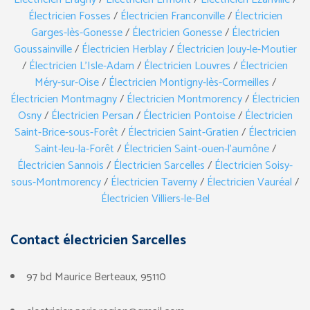
Électricien Fosses
/
Électricien Franconville
/
Électricien
Garges-lès-Gonesse
/
Électricien Gonesse
/
Électricien
Goussainville
/
Électricien Herblay
/
Électricien Jouy-le-Moutier
/
Électricien L’Isle-Adam
/
Électricien Louvres
/
Électricien
Méry-sur-Oise
/
Électricien Montigny-lès-Cormeilles
/
Électricien Montmagny
/
Électricien Montmorency
/
Électricien
Osny
/
Électricien Persan
/
Électricien Pontoise
/
Électricien
Saint-Brice-sous-Forêt
/
Électricien Saint-Gratien
/
Électricien
Saint-leu-la-Forêt
/
Électricien Saint-ouen-l’aumône
/
Électricien Sannois
/
Électricien Sarcelles
/
Électricien Soisy-
sous-Montmorency
/
Électricien Taverny
/
Électricien Vauréal
/
Électricien Villiers-le-Bel
Contact électricien Sarcelles
97 bd Maurice Berteaux, 95110