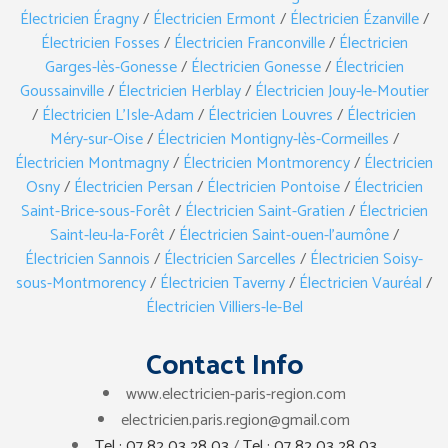
Électricien Éragny
/
Électricien Ermont
/
Électricien Ézanville
/
Électricien Fosses
/
Électricien Franconville
/
Électricien
Garges-lès-Gonesse
/
Électricien Gonesse
/
Électricien
Goussainville
/
Électricien Herblay
/
Électricien Jouy-le-Moutier
/
Électricien L’Isle-Adam
/
Électricien Louvres
/
Électricien
Méry-sur-Oise
/
Électricien Montigny-lès-Cormeilles
/
Électricien Montmagny
/
Électricien Montmorency
/
Électricien
Osny
/
Électricien Persan
/
Électricien Pontoise
/
Électricien
Saint-Brice-sous-Forêt
/
Électricien Saint-Gratien
/
Électricien
Saint-leu-la-Forêt
/
Électricien Saint-ouen-l’aumône
/
Électricien Sannois
/
Électricien Sarcelles
/
Électricien Soisy-
sous-Montmorency
/
Électricien Taverny
/
Électricien Vauréal
/
Électricien Villiers-le-Bel
Contact Info
www.electricien-paris-region.com
electricien.paris.region@gmail.com
Tel : 07 82 03 28 03
/
Tel : 07 82 03 28 03