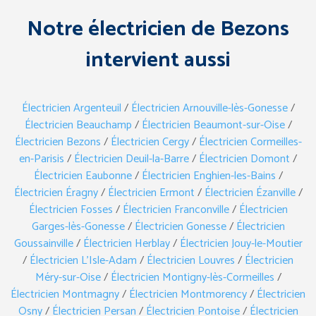
Notre électricien de Bezons
intervient aussi
Électricien Argenteuil
/
Électricien Arnouville-lès-Gonesse
/
Électricien Beauchamp
/
Électricien Beaumont-sur-Oise
/
Électricien Bezons
/
Électricien Cergy
/
Électricien Cormeilles-
en-Parisis
/
Électricien Deuil-la-Barre
/
Électricien Domont
/
Électricien Eaubonne
/
Électricien Enghien-les-Bains
/
Électricien Éragny
/
Électricien Ermont
/
Électricien Ézanville
/
Électricien Fosses
/
Électricien Franconville
/
Électricien
Garges-lès-Gonesse
/
Électricien Gonesse
/
Électricien
Goussainville
/
Électricien Herblay
/
Électricien Jouy-le-Moutier
/
Électricien L’Isle-Adam
/
Électricien Louvres
/
Électricien
Méry-sur-Oise
/
Électricien Montigny-lès-Cormeilles
/
Électricien Montmagny
/
Électricien Montmorency
/
Électricien
Osny
/
Électricien Persan
/
Électricien Pontoise
/
Électricien