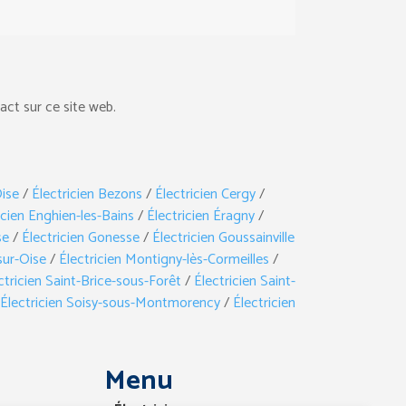
act sur ce site web.
ise
/
Électricien Bezons
/
Électricien Cergy
/
icien Enghien-les-Bains
/
Électricien Éragny
/
se
/
Électricien Gonesse
/
Électricien Goussainville
sur-Oise
/
Électricien Montigny-lès-Cormeilles
/
ctricien Saint-Brice-sous-Forêt
/
Électricien Saint-
Électricien Soisy-sous-Montmorency
/
Électricien
Menu