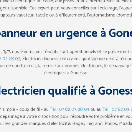
u tableau électrique, au câble, aux prises et aux interrupteurs, un é
et disponible. Cet expert peut vous conseiller sur l’éclairage, l’appa
rrupteurs variateur, tactile ou à effleurement), l’automatisme (domot
anneur en urgence à Gon
7j/7, nos électriciens réactifs sont opérationnels et se présentent su
82 03 28 03
, Électricien Gonesse intervient quotidiennement à n’impor
on de court-circuit, la remise aux normes électriques, le dépannage 
électriques à Gonesse.
lectricien qualifié à Gones
 simple « coup de fil » au
Tel : 07 82 03 28 03
ou au
Tel : 07 82 03
u dépannage à votre disposition pour résoudre votre problème en vous 
sur les grandes marques d’électricité: Hager, Legrand, Philips, Mazd