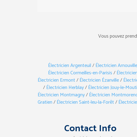
Vous pouvez prendre
Électricien Argenteuil
/
Électricien Arnouvil
Électricien Cormeilles-en-Parisis
/
Électricie
Électricien Ermont
/
Électricien Ézanville
/
Électr
/
Électricien Herblay
/
Électricien Jouy-le-Mout
Électricien Montmagny
/
Électricien Montmoren
Gratien
/
Électricien Saint-leu-la-Forêt
/
Électrici
Contact Info