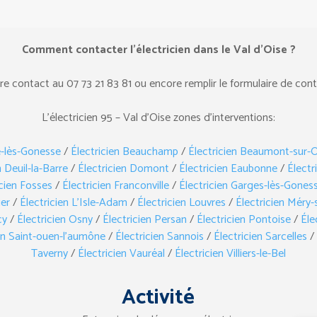
Comment contacter l’électricien dans le Val d’Oise ?
 contact au ‎07 73 21 83 81 ou encore remplir le formulaire de cont
L’électricien 95 – Val d’Oise zones d’interventions:
le-lès-Gonesse
/
Électricien Beauchamp
/
Électricien Beaumont-sur-O
n Deuil-la-Barre
/
Électricien Domont
/
Électricien Eaubonne
/
Électr
icien Fosses
/
Électricien Franconville
/
Électricien Garges-lès-Gones
ier
/
Électricien L’Isle-Adam
/
Électricien Louvres
/
Électricien Méry-
cy
/
Électricien Osny
/
Électricien Persan
/
Électricien Pontoise
/
Éle
en Saint-ouen-l’aumône
/
Électricien Sannois
/
Électricien Sarcelles
/
Taverny
/
Électricien Vauréal
/
Électricien Villiers-le-Bel
Activité