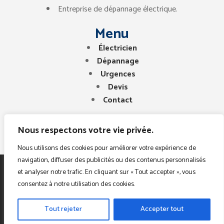
Entreprise de dépannage électrique.
Menu
Électricien
Dépannage
Urgences
Devis
Contact
Nous respectons votre vie privée.
Nous utilisons des cookies pour améliorer votre expérience de
navigation, diffuser des publicités ou des contenus personnalisés
et analyser notre trafic. En cliquant sur « Tout accepter », vous
Copyright © 2025. Tous droits réservés. Electricien
consentez à notre utilisation des cookies.
Paris Region
Tout rejeter
Accepter tout
Mention Légales
|
Poltique De Protrction