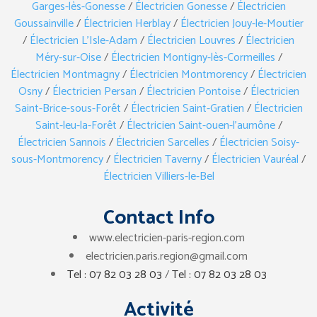
Garges-lès-Gonesse
/
Électricien Gonesse
/
Électricien
Goussainville
/
Électricien Herblay
/
Électricien Jouy-le-Moutier
/
Électricien L’Isle-Adam
/
Électricien Louvres
/
Électricien
Méry-sur-Oise
/
Électricien Montigny-lès-Cormeilles
/
Électricien Montmagny
/
Électricien Montmorency
/
Électricien
Osny
/
Électricien Persan
/
Électricien Pontoise
/
Électricien
Saint-Brice-sous-Forêt
/
Électricien Saint-Gratien
/
Électricien
Saint-leu-la-Forêt
/
Électricien Saint-ouen-l’aumône
/
Électricien Sannois
/
Électricien Sarcelles
/
Électricien Soisy-
sous-Montmorency
/
Électricien Taverny
/
Électricien Vauréal
/
Électricien Villiers-le-Bel
Contact Info
www.electricien-paris-region.com
electricien.paris.region@gmail.com
Tel : 07 82 03 28 03
/
Tel : 07 82 03 28 03
Activité