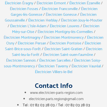
Électricien Éragny
/
Électricien Ermont
/
Électricien Ézanville
/
Électricien Fosses
/
Électricien Franconville
/
Électricien
Garges-lès-Gonesse
/
Électricien Gonesse
/
Électricien
Goussainville
/
Électricien Herblay
/
Électricien Jouy-le-Moutier
/
Électricien L’Isle-Adam
/
Électricien Louvres
/
Électricien
Méry-sur-Oise
/
Électricien Montigny-lès-Cormeilles
/
Électricien Montmagny
/
Électricien Montmorency
/
Électricien
Osny
/
Électricien Persan
/
Électricien Pontoise
/
Électricien
Saint-Brice-sous-Forêt
/
Électricien Saint-Gratien
/
Électricien
Saint-leu-la-Forêt
/
Électricien Saint-ouen-l’aumône
/
Électricien Sannois
/
Électricien Sarcelles
/
Électricien Soisy-
sous-Montmorency
/
Électricien Taverny
/
Électricien Vauréal
/
Électricien Villiers-le-Bel
Contact Info
www.electricien-paris-region.com
electricien.paris.region@gmail.com
Tel : 07 82 03 28 03
/
Tel : 07 82 03 28 03