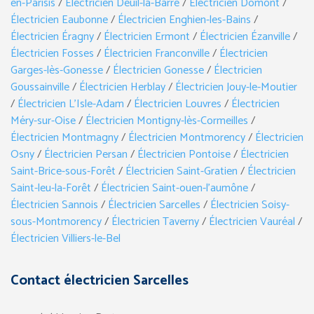
en-Parisis
/
Électricien Deuil-la-Barre
/
Électricien Domont
/
Électricien Eaubonne
/
Électricien Enghien-les-Bains
/
Électricien Éragny
/
Électricien Ermont
/
Électricien Ézanville
/
Électricien Fosses
/
Électricien Franconville
/
Électricien
Garges-lès-Gonesse
/
Électricien Gonesse
/
Électricien
Goussainville
/
Électricien Herblay
/
Électricien Jouy-le-Moutier
/
Électricien L’Isle-Adam
/
Électricien Louvres
/
Électricien
Méry-sur-Oise
/
Électricien Montigny-lès-Cormeilles
/
Électricien Montmagny
/
Électricien Montmorency
/
Électricien
Osny
/
Électricien Persan
/
Électricien Pontoise
/
Électricien
Saint-Brice-sous-Forêt
/
Électricien Saint-Gratien
/
Électricien
Saint-leu-la-Forêt
/
Électricien Saint-ouen-l’aumône
/
Électricien Sannois
/
Électricien Sarcelles
/
Électricien Soisy-
sous-Montmorency
/
Électricien Taverny
/
Électricien Vauréal
/
Électricien Villiers-le-Bel
Contact électricien Sarcelles