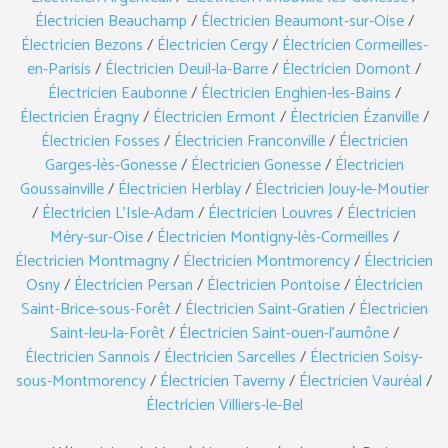
Électricien Beauchamp
/
Électricien Beaumont-sur-Oise
/
Électricien Bezons
/
Électricien Cergy
/
Électricien Cormeilles-
en-Parisis
/
Électricien Deuil-la-Barre
/
Électricien Domont
/
Électricien Eaubonne
/
Électricien Enghien-les-Bains
/
Électricien Éragny
/
Électricien Ermont
/
Électricien Ézanville
/
Électricien Fosses
/
Électricien Franconville
/
Électricien
Garges-lès-Gonesse
/
Électricien Gonesse
/
Électricien
Goussainville
/
Électricien Herblay
/
Électricien Jouy-le-Moutier
/
Électricien L’Isle-Adam
/
Électricien Louvres
/
Électricien
Méry-sur-Oise
/
Électricien Montigny-lès-Cormeilles
/
Électricien Montmagny
/
Électricien Montmorency
/
Électricien
Osny
/
Électricien Persan
/
Électricien Pontoise
/
Électricien
Saint-Brice-sous-Forêt
/
Électricien Saint-Gratien
/
Électricien
Saint-leu-la-Forêt
/
Électricien Saint-ouen-l’aumône
/
Électricien Sannois
/
Électricien Sarcelles
/
Électricien Soisy-
sous-Montmorency
/
Électricien Taverny
/
Électricien Vauréal
/
Électricien Villiers-le-Bel