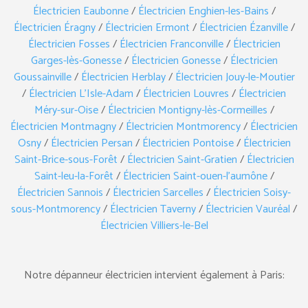
Électricien Eaubonne
/
Électricien Enghien-les-Bains
/
Électricien Éragny
/
Électricien Ermont
/
Électricien Ézanville
/
Électricien Fosses
/
Électricien Franconville
/
Électricien
Garges-lès-Gonesse
/
Électricien Gonesse
/
Électricien
Goussainville
/
Électricien Herblay
/
Électricien Jouy-le-Moutier
/
Électricien L’Isle-Adam
/
Électricien Louvres
/
Électricien
Méry-sur-Oise
/
Électricien Montigny-lès-Cormeilles
/
Électricien Montmagny
/
Électricien Montmorency
/
Électricien
Osny
/
Électricien Persan
/
Électricien Pontoise
/
Électricien
Saint-Brice-sous-Forêt
/
Électricien Saint-Gratien
/
Électricien
Saint-leu-la-Forêt
/
Électricien Saint-ouen-l’aumône
/
Électricien Sannois
/
Électricien Sarcelles
/
Électricien Soisy-
sous-Montmorency
/
Électricien Taverny
/
Électricien Vauréal
/
Électricien Villiers-le-Bel
Notre dépanneur électricien intervient également à Paris: