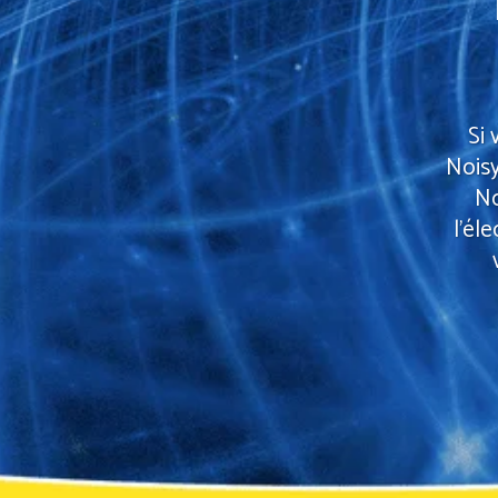
Si 
Noisy
No
l'él