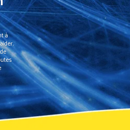
n
nt à
aider.
 de
outes
e