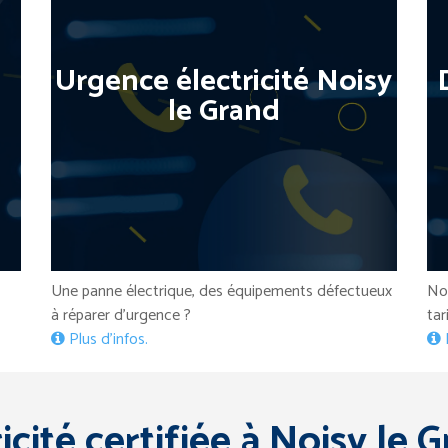
Urgence électricité Noisy
le Grand
Nos
Une panne électrique, des équipements défectueux
tar
à réparer d’urgence ?
P
Plus d’infos.
icité certifiée à Noisy le 