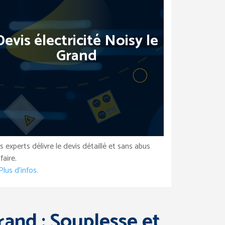
Devis électricité Noisy le
Grand
 experts délivre le devis détaillé et sans abus
ifaire.
lus d’infos.
Grand : Souplesse et